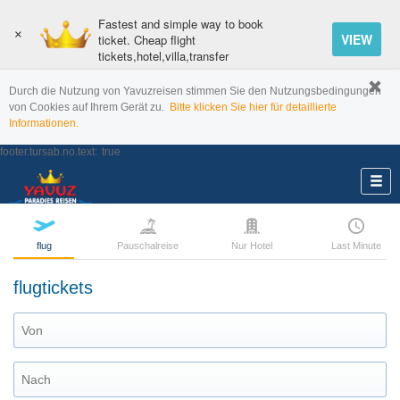
Fastest and simple way to book
×
VIEW
ticket. Cheap flight
tickets,hotel,villa,transfer
Durch die Nutzung von Yavuzreisen stimmen Sie den Nutzungsbedingungen
von Cookies auf Ihrem Gerät zu.
Bitte klicken Sie hier für detaillierte
Informationen.
footer.tursab.no.text:
true
flug
Pauschalreise
Nur Hotel
Last Minute
flugtickets