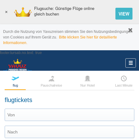
Flugsuche: Günstige Flüge online
×
VIEW
gleich buchen
Durch die Nutzung von Yavuzreisen stimmen Sie den Nutzungsbedingungen
von Cookies auf Ihrem Gerät zu.
Bitte klicken Sie hier für detaillierte
Informationen.
footer.tursab.no.text:
true
flug
Pauschalreise
Nur Hotel
Last Minute
flugtickets