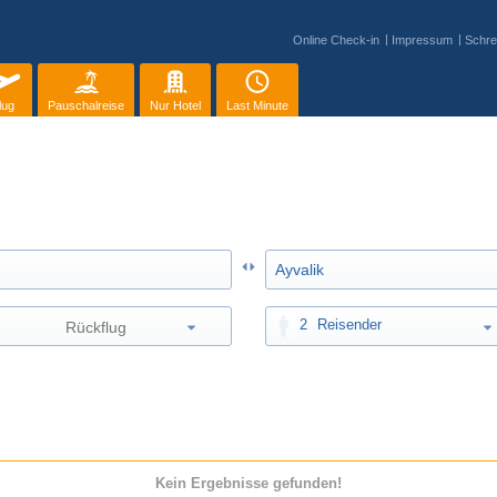
Online Check-in
Impressum
Schre
lug
Pauschalreise
Nur Hotel
Last Minute
2
Reisender
Kein Ergebnisse gefunden!