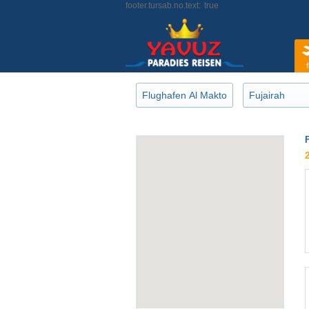
footer.tursab.no.text:
true
f