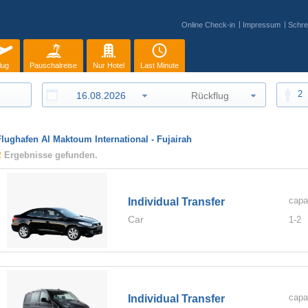
Online Check-in
Impressum
Schre
lug
Pauschalreise
Nur Hotel
Last Minute
2
Flughafen Al Maktoum International - Fujairah
2
Ergebnisse gefunden.
capa
Individual Transfer
Car
1-
2
capa
Individual Transfer