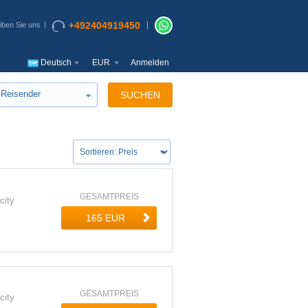
+492404919450
iben Sie uns
Deutsch
EUR
Anmelden
Reisender
SUCHEN
GESAMTPREIS
city
GESAMTPREIS
city