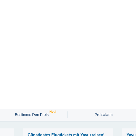
Neu!
Bestimme Den Preis
Preisalarm
Günstigstes Flugtickets mit Yavuzreisen!
Yavu