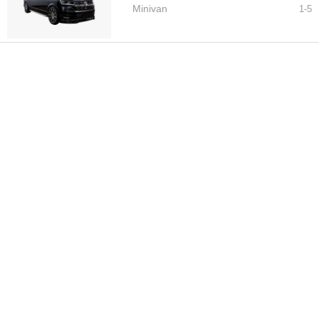
Minivan
1-
5