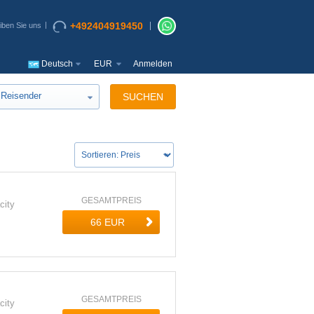
+492404919450
iben Sie uns
Deutsch
EUR
Anmelden
Reisender
SUCHEN
GESAMTPREIS
city
GESAMTPREIS
city