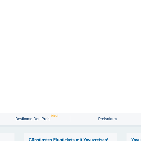
Neu!
Bestimme Den Preis
Preisalarm
Günstigstes Flugtickets mit Yavuzreisen!
Yavu