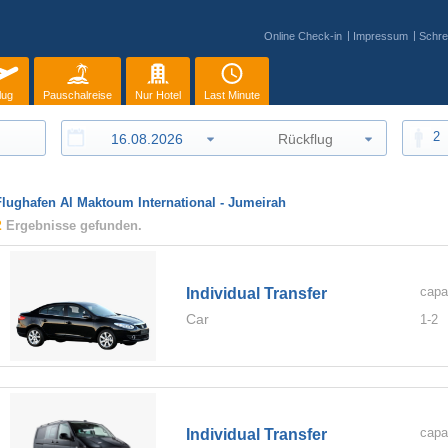
Online Check-in
Impressum
Schre
lug
Pauschalreise
Nur Hotel
Last Minute
2
Flughafen Al Maktoum International - Jumeirah
2
Ergebnisse gefunden.
capa
Individual Transfer
Car
1-
2
capa
Individual Transfer