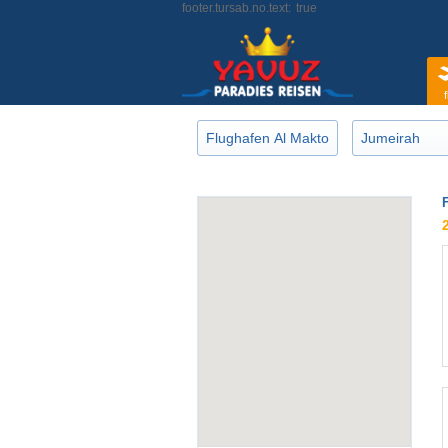
footer.tursab.no.text:
true
f