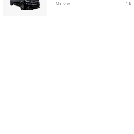
Minivan
1-
5