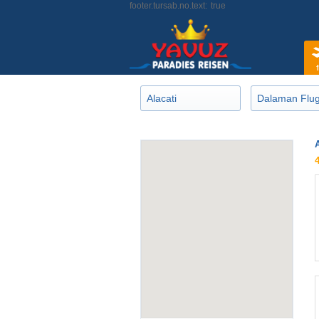
footer.tursab.no.text:
true
f