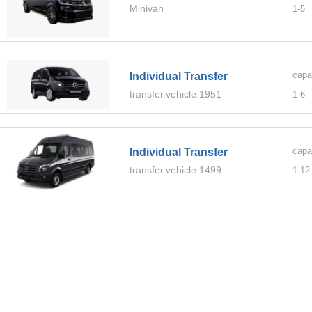
Minivan
1-
5
capa
Individual Transfer
transfer.vehicle.1951
1-
6
capa
Individual Transfer
transfer.vehicle.1499
1-
12