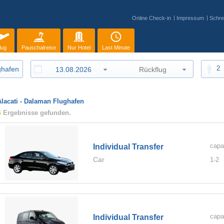
Online Check-in
Impressum
Schre
lug
Pauschalreise
Nur Hotel
Last Minute
2
Alacati - Dalaman Flughafen
4
Ergebnisse gefunden.
capa
Individual Transfer
Car
1-
2
capa
Individual Transfer