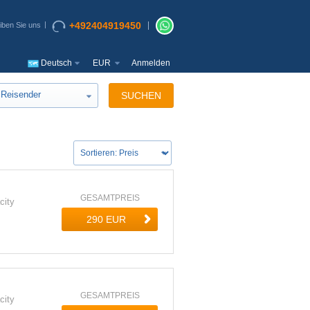
+492404919450
iben Sie uns
Deutsch
EUR
Anmelden
Reisender
SUCHEN
GESAMTPREIS
city
GESAMTPREIS
city