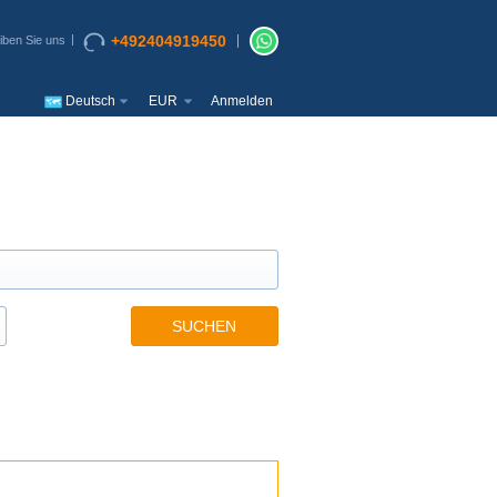
+492404919450
iben Sie uns
Deutsch
EUR
Anmelden
SUCHEN