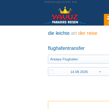
footer.tursab.no.text:
true
f
die leichte
art
der reise
flughafentransfer