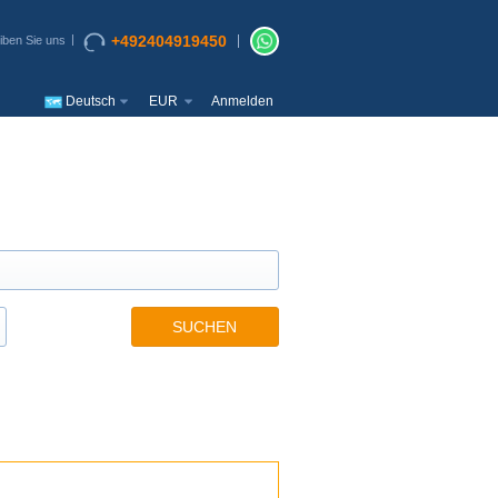
+492404919450
iben Sie uns
Deutsch
EUR
Anmelden
SUCHEN