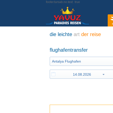
footer.tursab.no.text:
true
f
die leichte
art
der reise
flughafentransfer