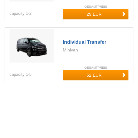
GESAMTPREIS
capacity
1-
2
Individual Transfer
Minivan
GESAMTPREIS
capacity
1-
5