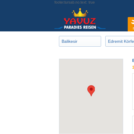
footer.tursab.no.text:
true
f