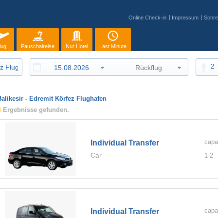
Online Check-in
Impressum
Schre
lug
Pauschalreise
Nur Hotel
Last Minute
2
Balikesir - Edremit Körfez Flughafen
3
Ergebnisse gefunden.
capa
Individual Transfer
Car
1-
2
capa
Individual Transfer