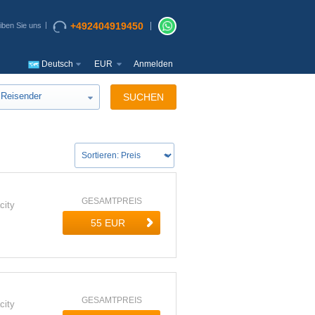
+492404919450
iben Sie uns
Deutsch
EUR
Anmelden
Reisender
SUCHEN
GESAMTPREIS
city
GESAMTPREIS
city