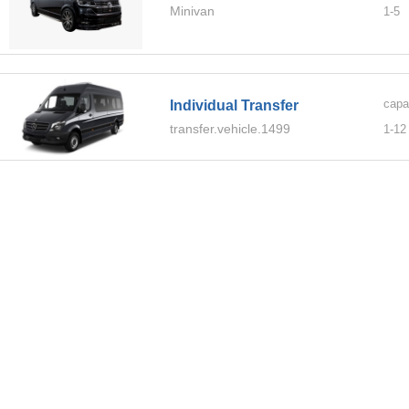
Minivan
1-
5
capa
Individual Transfer
transfer.vehicle.1499
1-
12