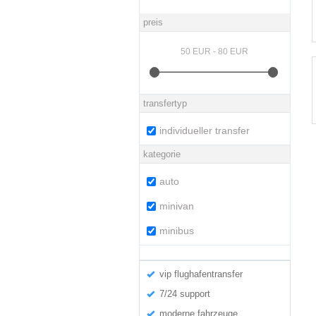
preis
transfertyp
individueller transfer
kategorie
auto
minivan
minibus
vip flughafentransfer
7/24 support
moderne fahrzeuge