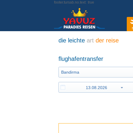
footer.tursab.no.text:
true
f
die leichte
art
der reise
flughafentransfer