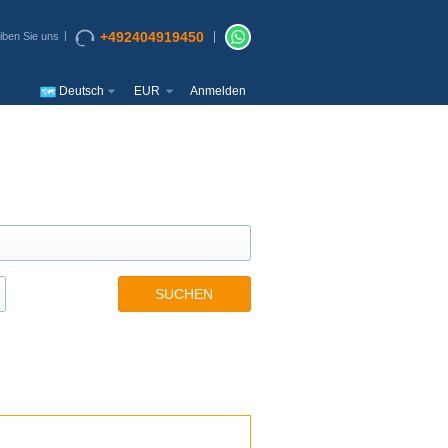
+492404919450
iben Sie uns
Deutsch
EUR
Anmelden
SUCHEN