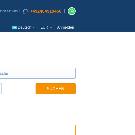
+492404919450
iben Sie uns
Deutsch
EUR
Anmelden
SUCHEN