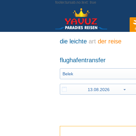
footer.tursab.no.text:
true
f
die leichte
art
der reise
flughafentransfer