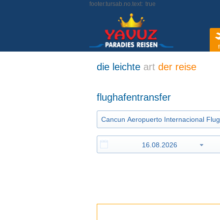
footer.tursab.no.text:
true
f
die leichte
art
der reise
flughafentransfer