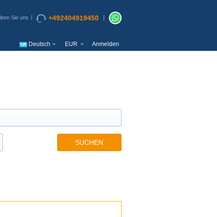
+492404919450
iben Sie uns
Deutsch
EUR
Anmelden
SUCHEN