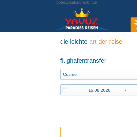
footer.tursab.no.text:
true
f
die leichte
art
der reise
flughafentransfer