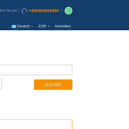
+492404919450
iben Sie uns
Deutsch
EUR
Anmelden
SUCHEN