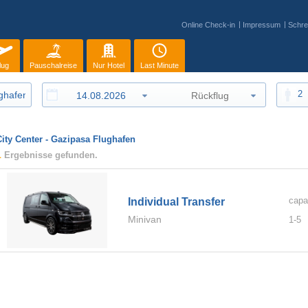
Online Check-in
Impressum
Schre
lug
Pauschalreise
Nur Hotel
Last Minute
2
City Center - Gazipasa Flughafen
1
Ergebnisse gefunden.
capa
Individual Transfer
Minivan
1-
5