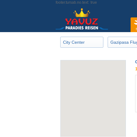
footer.tursab.no.text:
true
f