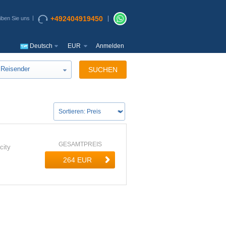
+492404919450
iben Sie uns
Deutsch
EUR
Anmelden
Reisender
SUCHEN
GESAMTPREIS
city