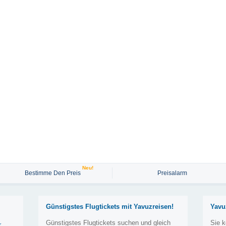
Neu!
Bestimme Den Preis
Preisalarm
Günstigstes Flugtickets mit Yavuzreisen!
Yavu
Günstigstes Flugtickets suchen und gleich
Sie k
r