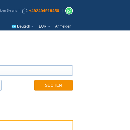
+492404919450
iben Sie uns
Deutsch
EUR
Anmelden
SUCHEN