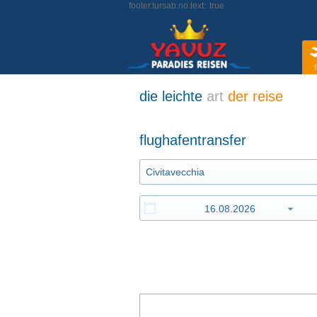
footer.tursab.no.text:
true
f
die leichte
art
der reise
flughafentransfer