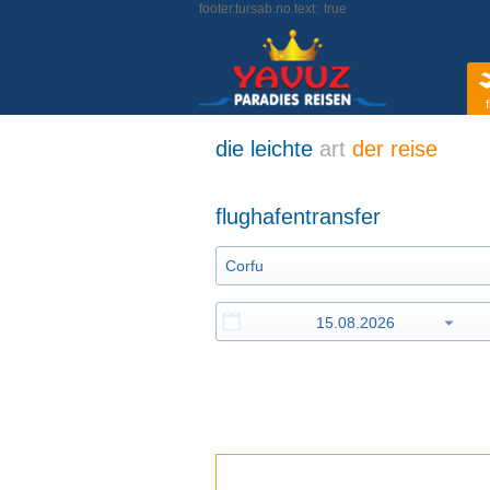
footer.tursab.no.text:
true
f
die leichte
art
der reise
flughafentransfer