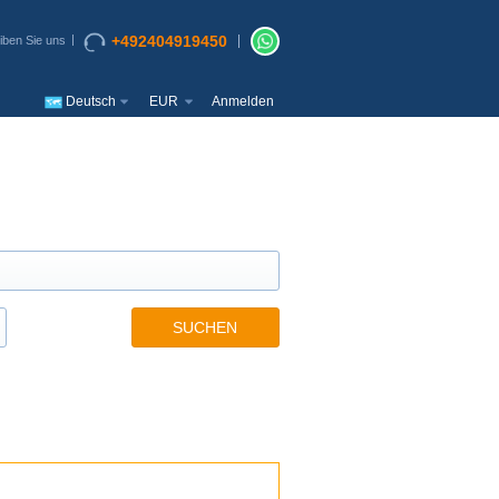
+492404919450
iben Sie uns
Deutsch
EUR
Anmelden
SUCHEN