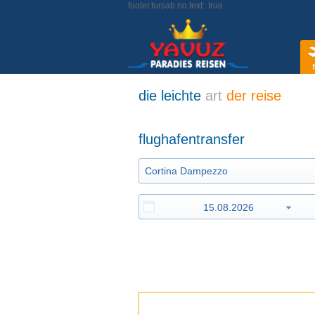
footer.tursab.no.text:
true
f
die leichte
art
der reise
flughafentransfer