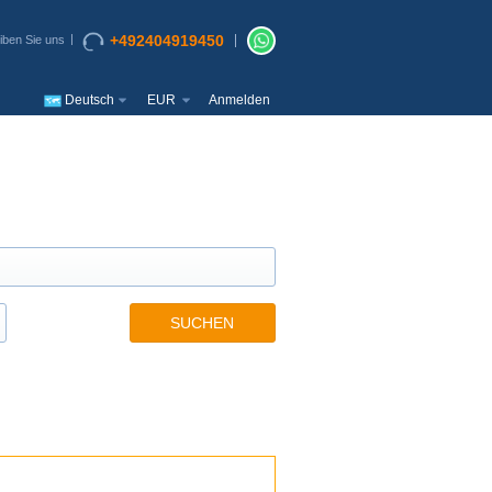
+492404919450
iben Sie uns
Deutsch
EUR
Anmelden
SUCHEN