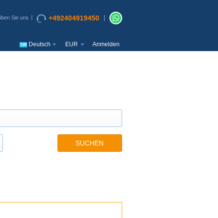
+492404919450
iben Sie uns
Deutsch
EUR
Anmelden
SUCHEN