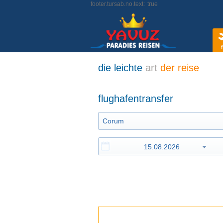
footer.tursab.no.text:
true
f
die leichte
art
der reise
flughafentransfer