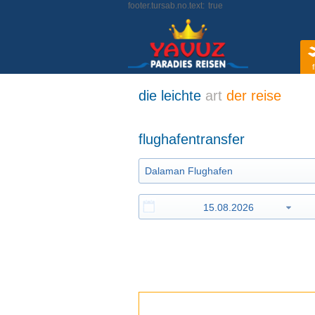
footer.tursab.no.text:
true
f
die leichte
art
der reise
flughafentransfer