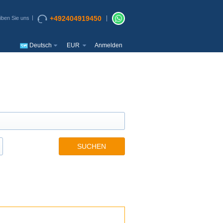
+492404919450
iben Sie uns
Deutsch
EUR
Anmelden
SUCHEN