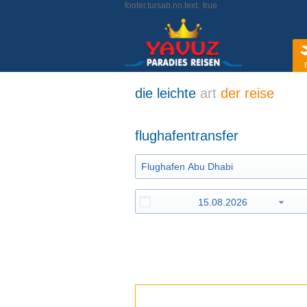
footer.tursab.no.text:
true
f
die leichte
art
der reise
flughafentransfer