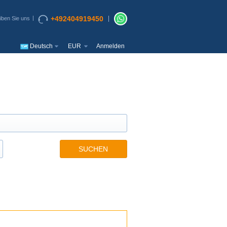
+492404919450
iben Sie uns
Deutsch
EUR
Anmelden
SUCHEN