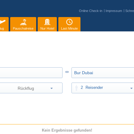
Online Check-in
Impressum
Schre
lug
Pauschalreise
Nur Hotel
Last Minute
2
Reisender
Kein Ergebnisse gefunden!