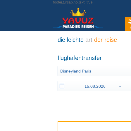
footer.tursab.no.text:
true
f
die leichte
art
der reise
flughafentransfer