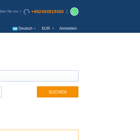
+492404919450
iben Sie uns
Deutsch
EUR
Anmelden
SUCHEN