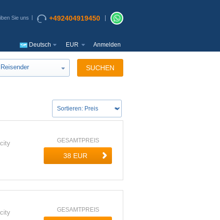
+492404919450
iben Sie uns
Deutsch
EUR
Anmelden
Reisender
SUCHEN
GESAMTPREIS
city
GESAMTPREIS
city