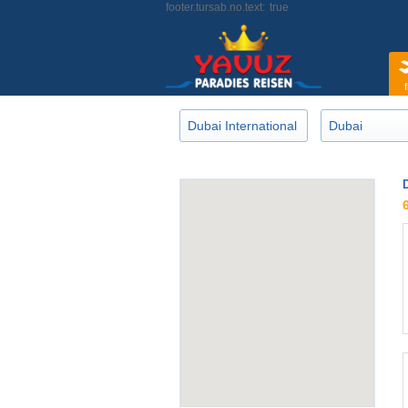
footer.tursab.no.text:
true
f