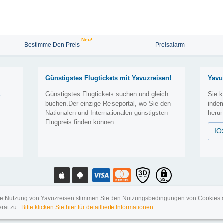
Neu!
Bestimme Den Preis
Preisalarm
Günstigstes Flugtickets mit Yavuzreisen!
Yavu
Günstigstes Flugtickets suchen und gleich
Sie k
r
buchen.Der einzige Reiseportal, wo Sie den
inde
Nationalen und Internationalen günstigsten
herun
Flugpreis finden können.
IO
yright 2012-2026 www.yavuzreisen.de |
AGB
|
Datenschutz
|
Nutzungsbedingungen
|
Kon
ie Nutzung von Yavuzreisen stimmen Sie den Nutzungsbedingungen von Cookies 
erät zu.
Bitte klicken Sie hier für detaillierte Informationen.