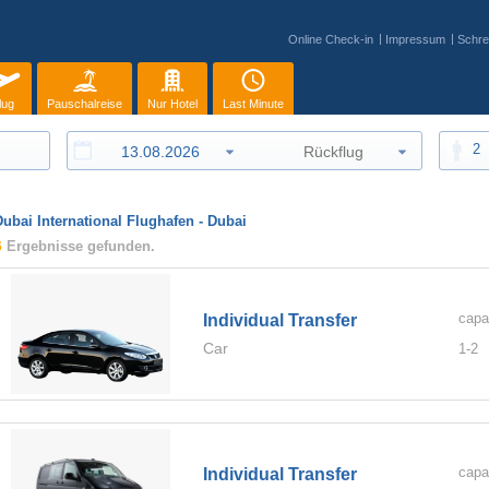
Online Check-in
Impressum
Schre
lug
Pauschalreise
Nur Hotel
Last Minute
2
Dubai International Flughafen - Dubai
6
Ergebnisse gefunden.
capa
Individual Transfer
Car
1-
2
capa
Individual Transfer