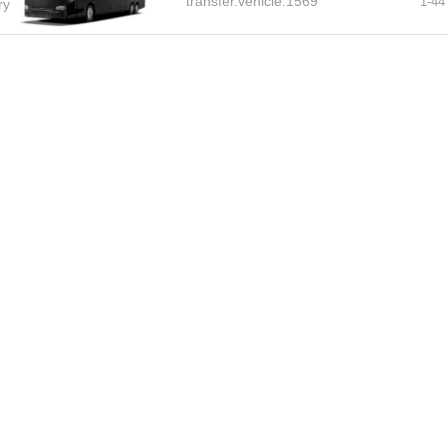
transfer.vehicle.1569
1-
44
ory.BUS