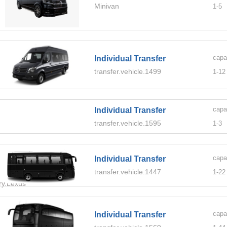
Minivan
1-
5
capa
Individual Transfer
transfer.vehicle.1499
1-
12
capa
Individual Transfer
transfer.vehicle.1595
1-
3
capa
Individual Transfer
transfer.vehicle.1447
1-
22
ory.Lexus
capa
Individual Transfer