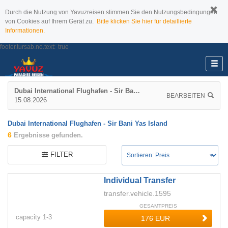
Durch die Nutzung von Yavuzreisen stimmen Sie den Nutzungsbedingungen
von Cookies auf Ihrem Gerät zu.
Bitte klicken Sie hier für detaillierte
Informationen.
footer.tursab.no.text:
true
Dubai International Flughafen - Sir Bani Yas Island
BEARBEITEN
15.08.2026
Dubai International Flughafen - Sir Bani Yas Island
6
Ergebnisse gefunden.
FILTER
Individual Transfer
transfer.vehicle.1595
GESAMTPREIS
capacity
1-
3