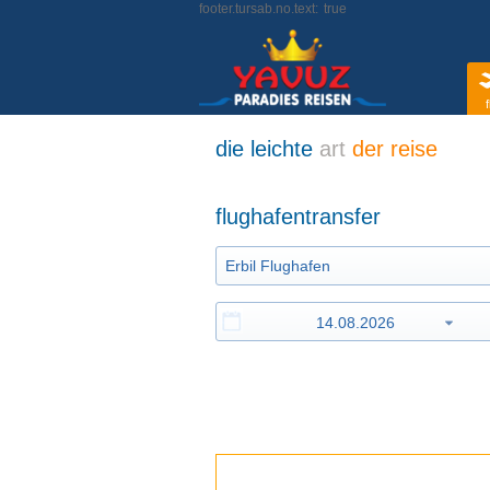
footer.tursab.no.text:
true
f
die leichte
art
der reise
flughafentransfer