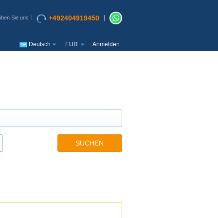
+492404919450
iben Sie uns
Deutsch
EUR
Anmelden
SUCHEN