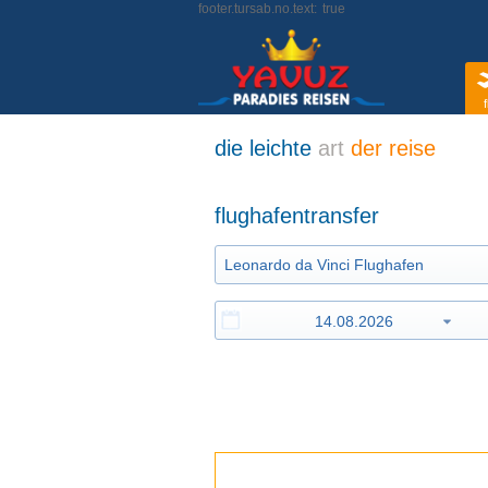
footer.tursab.no.text:
true
f
die leichte
art
der reise
flughafentransfer