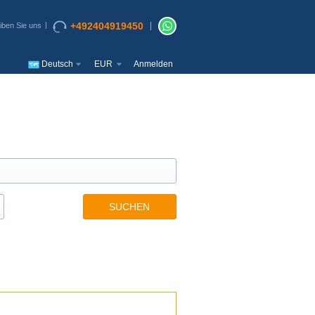
+492404919450
iben Sie uns
Deutsch
EUR
Anmelden
SUCHEN