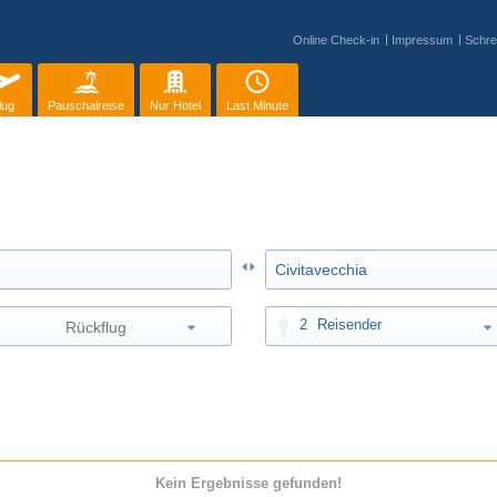
Online Check-in
Impressum
Schre
lug
Pauschalreise
Nur Hotel
Last Minute
2
Reisender
Kein Ergebnisse gefunden!