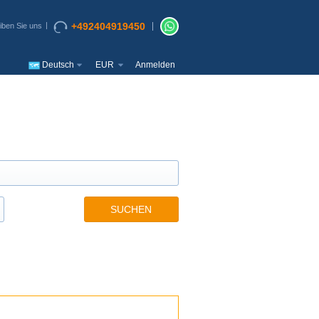
+492404919450
iben Sie uns
Deutsch
EUR
Anmelden
SUCHEN