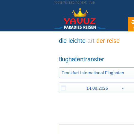
footer.tursab.no.text:
true
f
die leichte
art
der reise
flughafentransfer