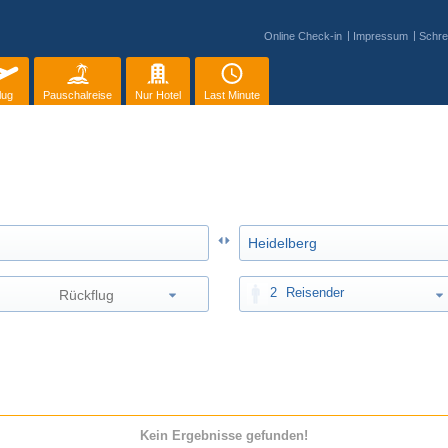
Online Check-in
Impressum
Schre
lug
Pauschalreise
Nur Hotel
Last Minute
2
Reisender
Kein Ergebnisse gefunden!