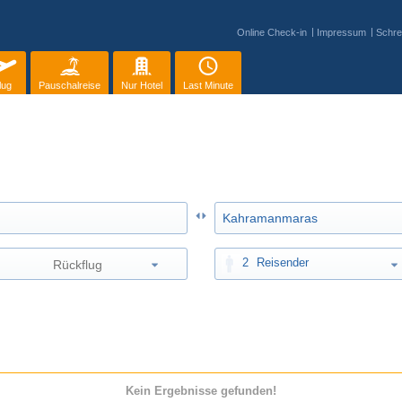
Online Check-in
Impressum
Schre
lug
Pauschalreise
Nur Hotel
Last Minute
2
Reisender
Kein Ergebnisse gefunden!