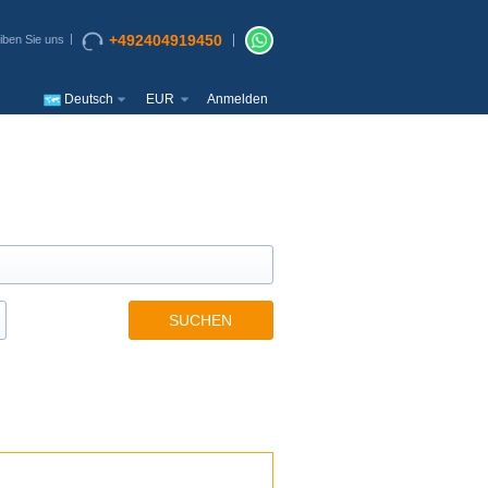
+492404919450
iben Sie uns
Deutsch
EUR
Anmelden
SUCHEN