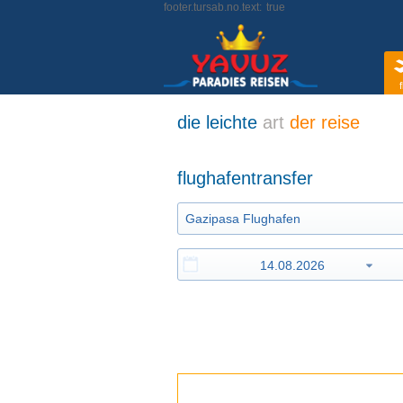
footer.tursab.no.text:
true
f
die leichte
art
der reise
flughafentransfer