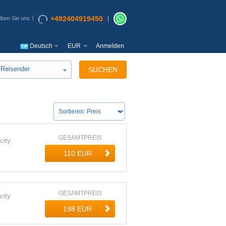
+492404919450
iben Sie uns
Deutsch
EUR
Anmelden
Reisender
SUCHEN
GESAMTPREIS
city
GESAMTPREIS
city