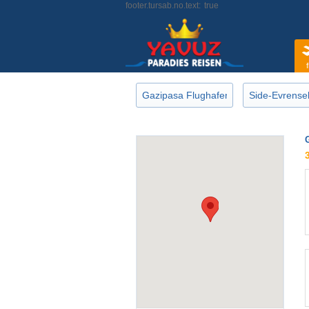
footer.tursab.no.text:
true
f