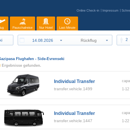
Online Check-in
Impressum
Schre
lug
Pauschalreise
Nur Hotel
Last Minute
2
Gazipasa Flughafen - Side-Evrenseki
3
Ergebnisse gefunden.
capa
Individual Transfer
transfer.vehicle.1499
1-
12
capa
Individual Transfer
transfer.vehicle.1447
1-
22