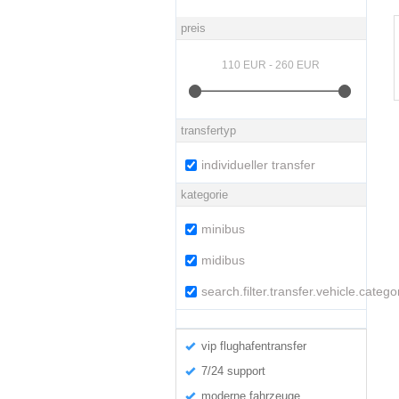
preis
transfertyp
individueller transfer
kategorie
minibus
midibus
search.filter.transfer.vehicle.categ
vip flughafentransfer
7/24 support
moderne fahrzeuge