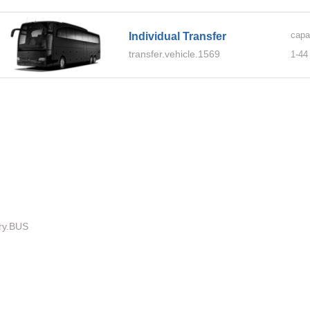
capa
Individual Transfer
transfer.vehicle.1569
1-
44
ory.BUS