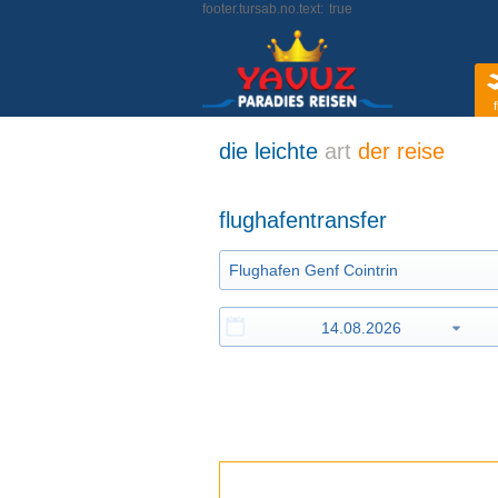
footer.tursab.no.text:
true
f
die leichte
art
der reise
flughafentransfer