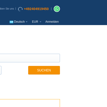
+492404919450
iben Sie uns
Deutsch
EUR
Anmelden
SUCHEN