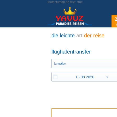
footer.tursab.no.text:
true
f
die leichte
art
der reise
flughafentransfer