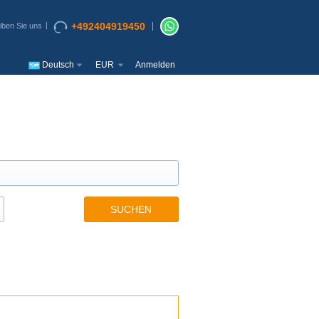
+492404919450
iben Sie uns
Deutsch
EUR
Anmelden
SUCHEN