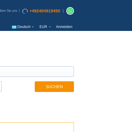
+492404919450
iben Sie uns
Deutsch
EUR
Anmelden
SUCHEN