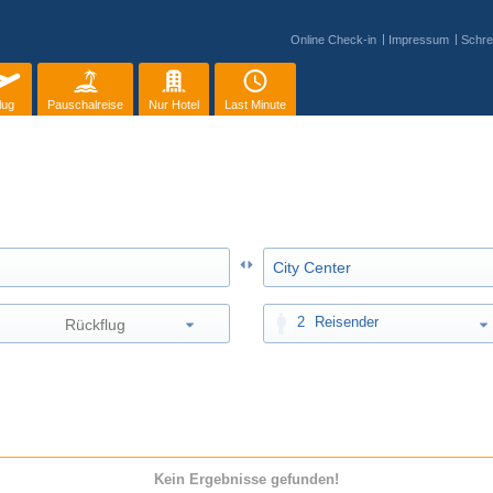
Online Check-in
Impressum
Schre
lug
Pauschalreise
Nur Hotel
Last Minute
2
Reisender
Kein Ergebnisse gefunden!