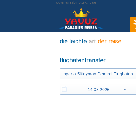
footer.tursab.no.text:
true
f
die leichte
art
der reise
flughafentransfer