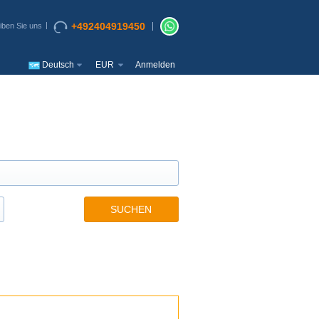
+492404919450
iben Sie uns
Deutsch
EUR
Anmelden
SUCHEN