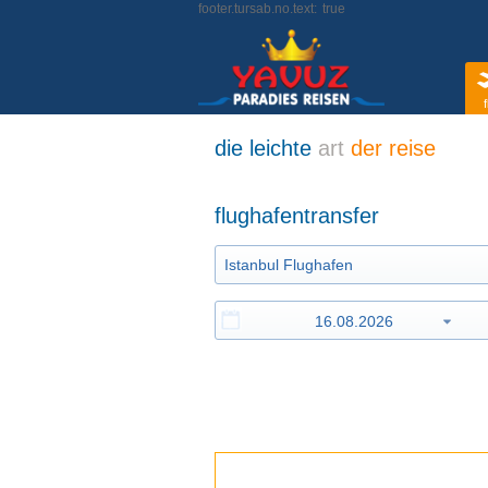
footer.tursab.no.text:
true
f
die leichte
art
der reise
flughafentransfer