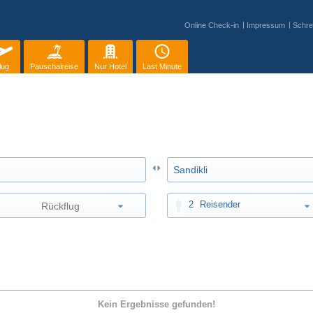
Online Check-in
Impressum
Schre
lug
Pauschalreise
Nur Hotel
Last Minute
2
Reisender
Kein Ergebnisse gefunden!