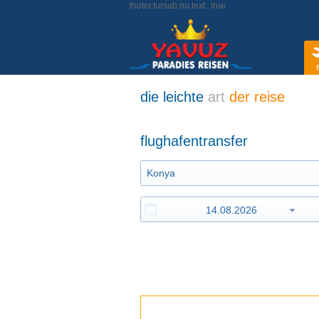
footer.tursab.no.text:
true
f
die leichte
art
der reise
flughafentransfer