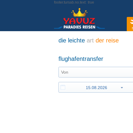
footer.tursab.no.text:
true
f
die leichte
art
der reise
flughafentransfer