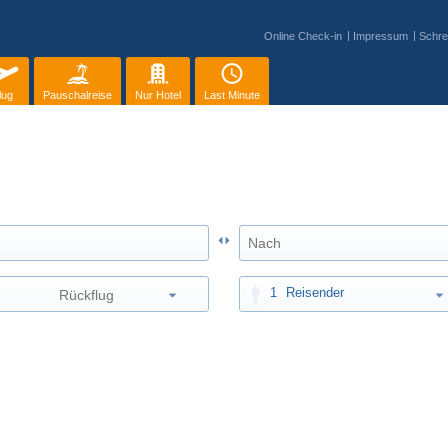
Online Check-in
Impressum
Schre
lug
Pauschalreise
Nur Hotel
Last Minute
1
Reisender