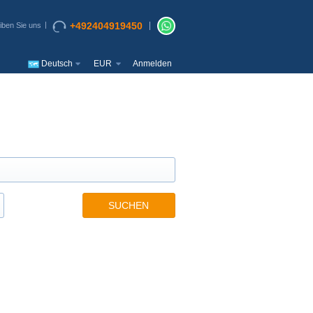
+492404919450
iben Sie uns
Deutsch
EUR
Anmelden
SUCHEN