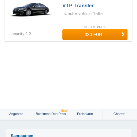
V.i.p. Transfer
transfer.vehicle.1565
GESAMTPREIS
capacity
1-
3
Neu!
Angebote
Bestimme Den Preis
Preisalarm
Charter
Kampagnen