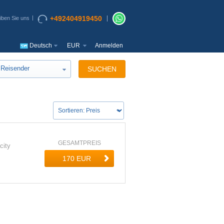
+492404919450
iben Sie uns
Deutsch
EUR
Anmelden
Reisender
SUCHEN
GESAMTPREIS
city