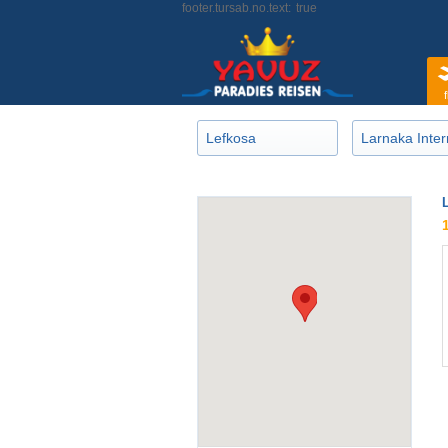
footer.tursab.no.text:
true
f