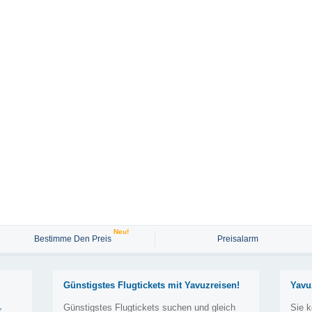
Neu!
Bestimme Den Preis
Preisalarm
Günstigstes Flugtickets mit Yavuzreisen!
Yavu
Günstigstes Flugtickets suchen und gleich
Sie k
r