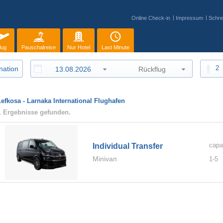
Online Check-in
Impressum
Schre
lug
Pauschalreise
Nur Hotel
Last Minute
2
Lefkosa - Larnaka International Flughafen
1
Ergebnisse gefunden.
capa
Individual Transfer
Minivan
1-
5