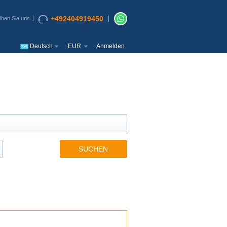
+492404919450
iben Sie uns
Deutsch
EUR
Anmelden
SUCHEN