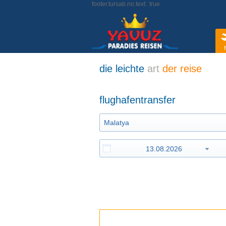
footer.tursab.no.text:
true
f
die leichte
art
der reise
flughafentransfer