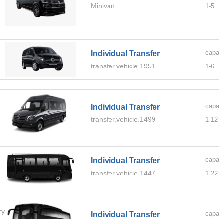
Minivan
1-
5
capa
Individual Transfer
transfer.vehicle.1951
1-
6
capa
Individual Transfer
transfer.vehicle.1499
1-
12
capa
Individual Transfer
transfer.vehicle.1447
1-
22
ory.BUS
capa
Individual Transfer