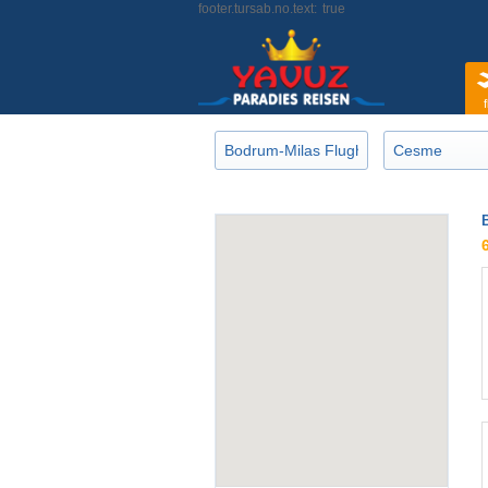
footer.tursab.no.text:
true
f