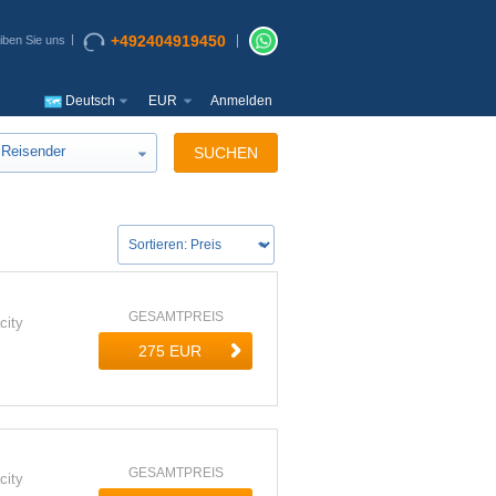
+492404919450
iben Sie uns
Deutsch
EUR
Anmelden
Reisender
SUCHEN
GESAMTPREIS
city
GESAMTPREIS
city