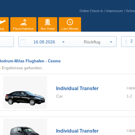
Online Check-in
Impressum
Schre
lug
Pauschalreise
Nur Hotel
Last Minute
2
Bodrum-Milas Flughafen - Cesme
6
Ergebnisse gefunden.
capa
Individual Transfer
Car
1-
2
capa
Individual Transfer