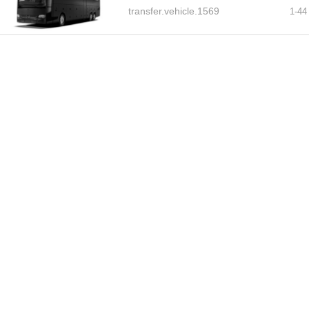
transfer.vehicle.1569
1-
44