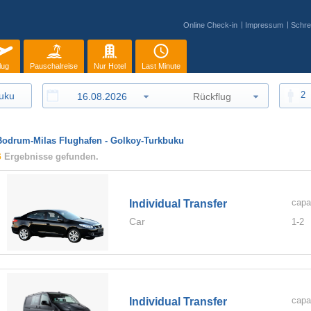
Online Check-in
Impressum
Schre
lug
Pauschalreise
Nur Hotel
Last Minute
2
Bodrum-Milas Flughafen - Golkoy-Turkbuku
6
Ergebnisse gefunden.
capa
Individual Transfer
Car
1-
2
capa
Individual Transfer