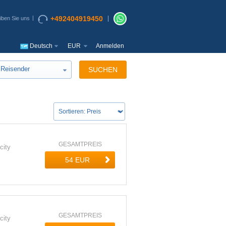
+492404919450
iben Sie uns
Deutsch
EUR
Anmelden
Reisender
SUCHEN
GESAMTPREIS
city
GESAMTPREIS
city