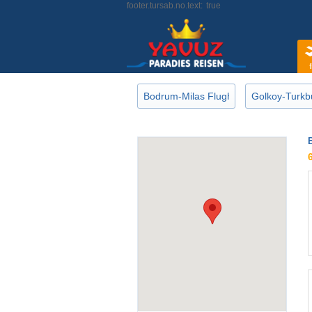
footer.tursab.no.text:
true
f