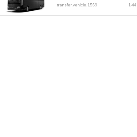
transfer.vehicle.1569
1-
44