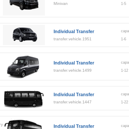
Minivan
1-
5
capa
Individual Transfer
transfer.vehicle.1951
1-
6
capa
Individual Transfer
transfer.vehicle.1499
1-
12
capa
Individual Transfer
transfer.vehicle.1447
1-
22
ory.BUS
capa
Individual Transfer