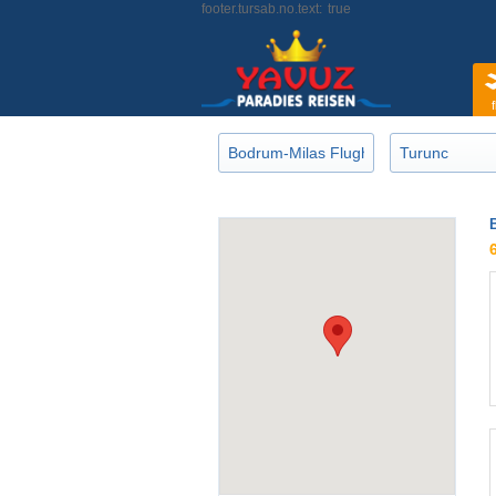
footer.tursab.no.text:
true
f