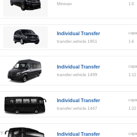
Minivan
1-
5
capa
Individual Transfer
transfer.vehicle.1951
1-
6
capa
Individual Transfer
transfer.vehicle.1499
1-
12
capa
Individual Transfer
transfer.vehicle.1447
1-
22
ory.BUS
capa
Individual Transfer