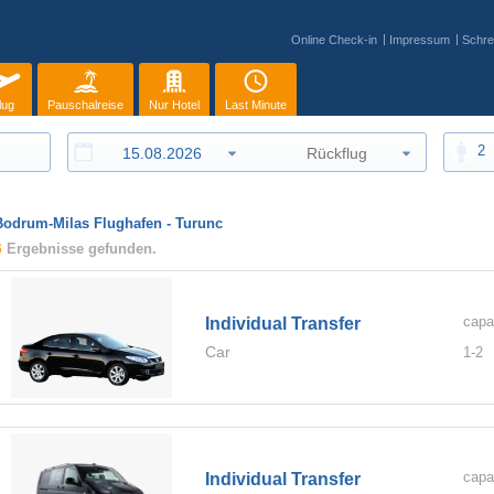
Online Check-in
Impressum
Schre
lug
Pauschalreise
Nur Hotel
Last Minute
2
Bodrum-Milas Flughafen - Turunc
6
Ergebnisse gefunden.
capa
Individual Transfer
Car
1-
2
capa
Individual Transfer