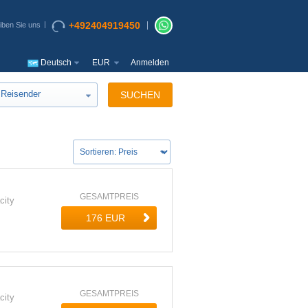
+492404919450
iben Sie uns
Deutsch
EUR
Anmelden
Reisender
SUCHEN
GESAMTPREIS
city
GESAMTPREIS
city