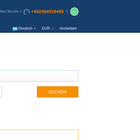
+492404919450
iben Sie uns
Deutsch
EUR
Anmelden
SUCHEN