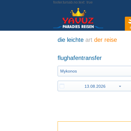
footer.tursab.no.text:
true
f
die leichte
art
der reise
flughafentransfer