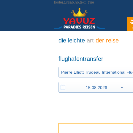
footer.tursab.no.text:
true
f
die leichte
art
der reise
flughafentransfer