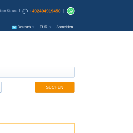
+492404919450
iben Sie uns
Deutsch
EUR
Anmelden
SUCHEN