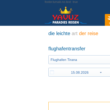
footer.tursab.no.text:
true
f
die leichte
art
der reise
flughafentransfer