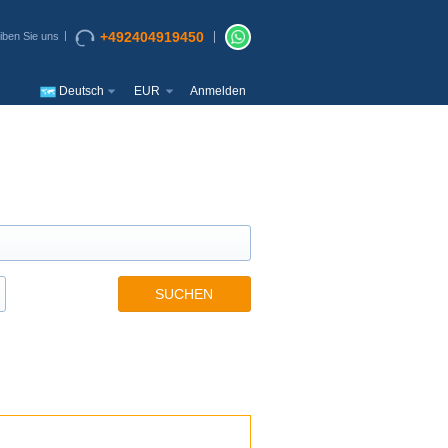
+492404919450
iben Sie uns
Deutsch
EUR
Anmelden
SUCHEN