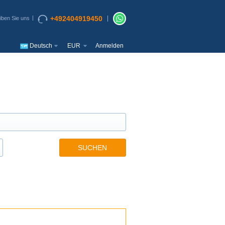
+492404919450
iben Sie uns
Deutsch
EUR
Anmelden
SUCHEN