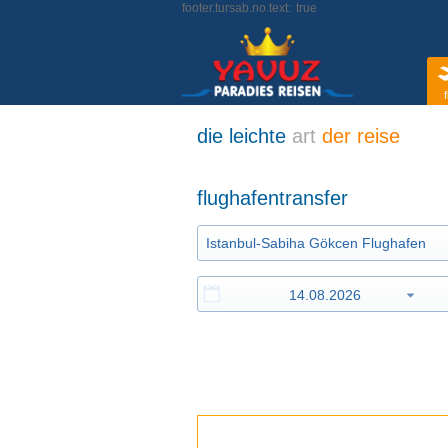
footer.tursab.no.text:
true
f
die leichte
art
der reise
flughafentransfer