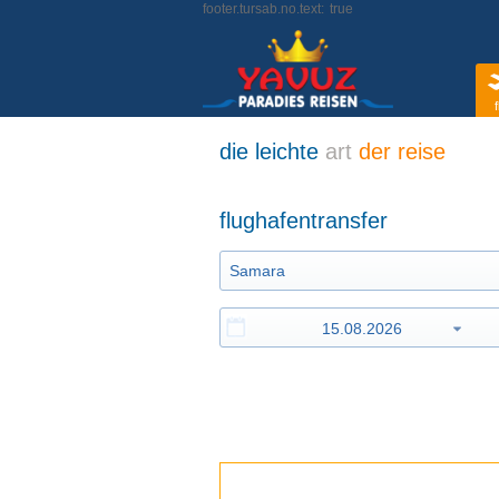
footer.tursab.no.text:
true
f
die leichte
art
der reise
flughafentransfer