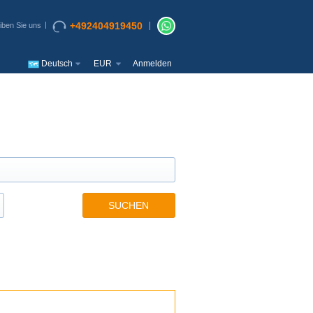
+492404919450
iben Sie uns
Deutsch
EUR
Anmelden
SUCHEN