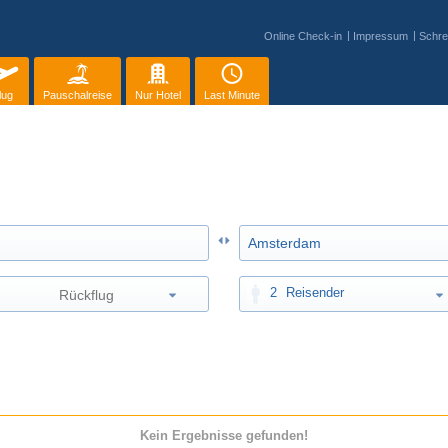
Online Check-in
Impressum
Schre
lug
Pauschalreise
Nur Hotel
Last Minute
2
Reisender
Kein Ergebnisse gefunden!