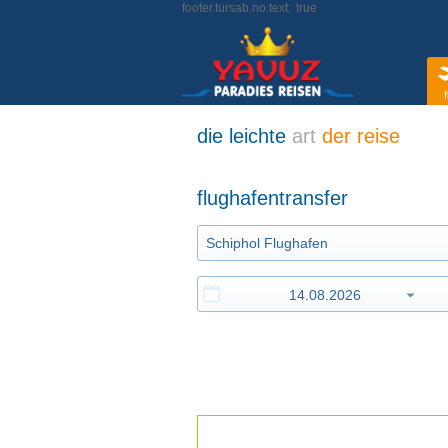
footer.tursab.no.text:
true
f
die leichte
art
der reise
flughafentransfer