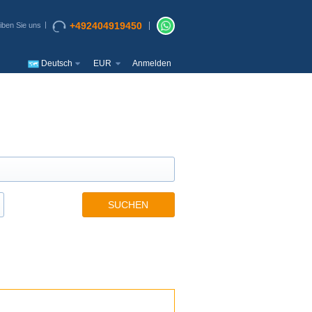
+492404919450
iben Sie uns
Deutsch
EUR
Anmelden
SUCHEN