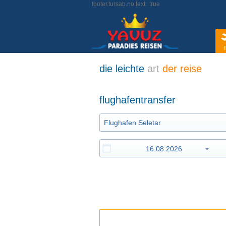
footer.tursab.no.text:
true
f
die leichte
art
der reise
flughafentransfer