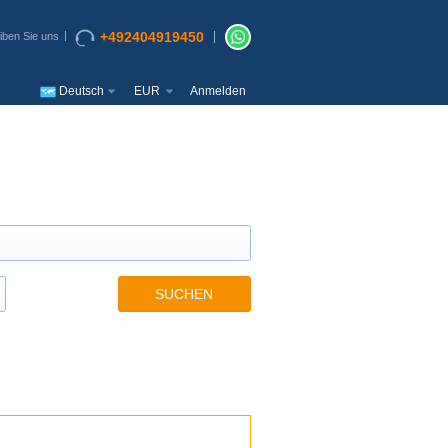
+492404919450
iben Sie uns
Deutsch
EUR
Anmelden
SUCHEN