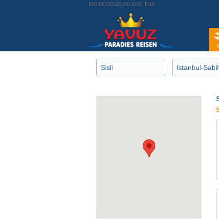
footer.tursab.no.text:
true
f