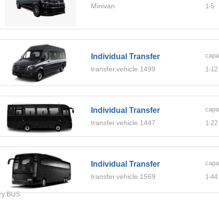
Minivan
1-
5
capa
Individual Transfer
transfer.vehicle.1499
1-
12
capa
Individual Transfer
transfer.vehicle.1447
1-
22
capa
Individual Transfer
transfer.vehicle.1569
1-
44
ory.BUS