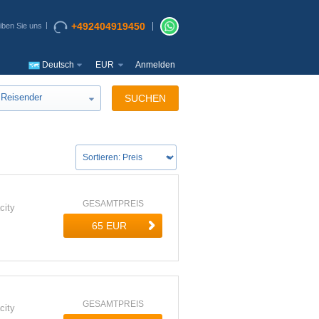
+492404919450
iben Sie uns
Deutsch
EUR
Anmelden
Reisender
SUCHEN
GESAMTPREIS
city
GESAMTPREIS
city