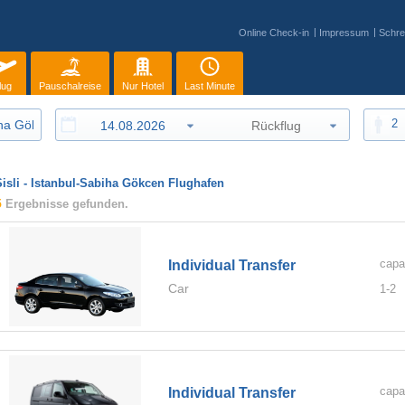
Online Check-in
Impressum
Schre
lug
Pauschalreise
Nur Hotel
Last Minute
2
Sisli - Istanbul-Sabiha Gökcen Flughafen
5
Ergebnisse gefunden.
capa
Individual Transfer
Car
1-
2
capa
Individual Transfer