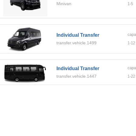
Minivan
1-
5
capa
Individual Transfer
transfer.vehicle.1499
1-
12
capa
Individual Transfer
transfer.vehicle.1447
1-
22