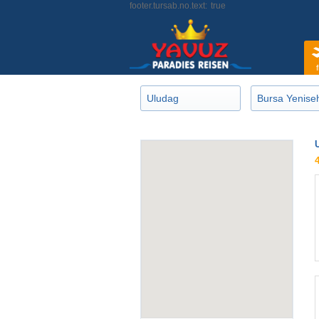
footer.tursab.no.text:
true
f