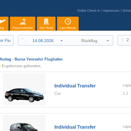
Online Check-in
Impressum
Schre
lug
Pauschalreise
Nur Hotel
Last Minute
2
Uludag - Bursa Yenisehir Flughafen
4
Ergebnisse gefunden.
capa
Individual Transfer
Car
1-
2
capa
Individual Transfer