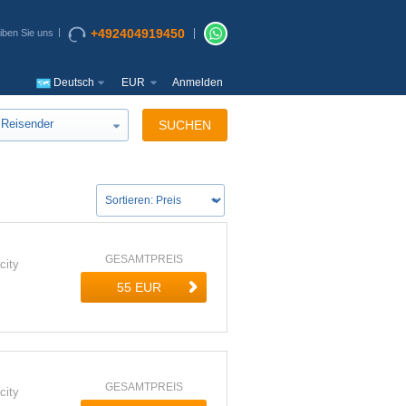
+492404919450
iben Sie uns
Deutsch
EUR
Anmelden
Reisender
SUCHEN
GESAMTPREIS
city
GESAMTPREIS
city